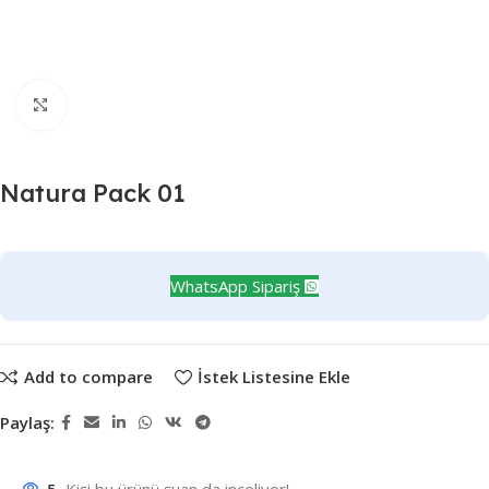
Büyütmek için tıklayın
Natura Pack 01
WhatsApp Sipariş
Add to compare
İstek Listesine Ekle
Paylaş:
5
Kişi bu ürünü şuan da inceliyor!