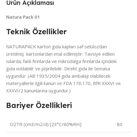
Ürün Açıklaması
Natura Pack 01
Teknik Özellikler
NATURAPACK karton gıda kapları saf selülozdan
üretilmiş kartonlardan imal edilmiştir. Tavsiye edilen
ısılarda; fanlı fırınlarda ve mikrodalga fırınlarda içindeki
gıda ısıtılabilir ve pişirilebilir. Direkt gıda ile temasa
uygundur. (AB 1935/2004 gıda ambalajı olabilecek
materyallerle ilgili kanun ve FDA 176.170, BfR XXXVI ve
XXXVI/2 kanunlarına uygundur.)
Bariyer Özellikleri
O2TR (cm3/m2/d) [23°C/60%RH]
80