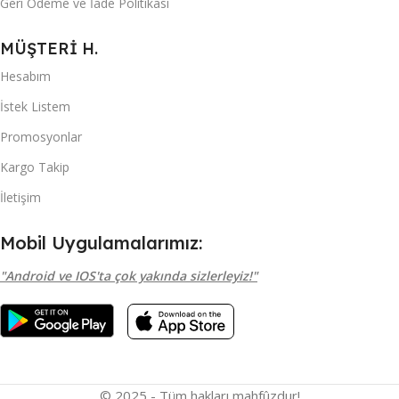
Geri Ödeme ve İade Politikası
MÜŞTERİ H.
Hesabım
İstek Listem
Promosyonlar
Kargo Takip
İletişim
Mobil Uygulamalarımız:
"Android ve IOS'ta çok yakında sizlerleyiz!"
© 2025 - Tüm hakları mahfûzdur!