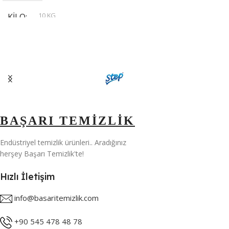
10 KG
KILO
,
20 KG
,
30 KG
,
5 KG
BAŞARI TEMİZLİK
Endüstriyel temizlik ürünleri.. Aradığınız
herşey Başarı Temizlik'te!
Hızlı İletişim
info@basaritemizlik.com
+90 545 478 48 78