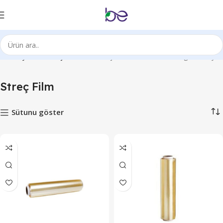
Ana Sayfa
Ambalaj Ürünleri
Streç Film
2 sonucun tümü gösteriliyor
Streç Film
Sütunu göster