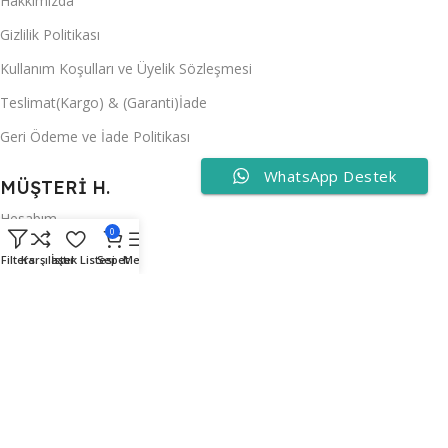
Hakkımızda
Gizlilik Politikası
Kullanım Koşulları ve Üyelik Sözleşmesi
Teslimat(Kargo) & (Garanti)İade
Geri Ödeme ve İade Politikası
WhatsApp Destek
MÜŞTERİ H.
Hesabım
0
İstek Listem
Filters
Karşılaştır
İstek Listesi
Sepet
Menu
Promosyonlar
Kargo Takip
İletişim
Mobil Uygulamalarımız:
"Android ve IOS'ta çok yakında sizlerleyiz!"