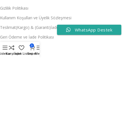
Gizlilik Politikası
Kullanım Koşulları ve Üyelik Sözleşmesi
Teslimat(Kargo) & (Garanti)İade
WhatsApp Destek
Geri Ödeme ve İade Politikası
0
MÜŞTERİ H.
Sidebar
Karşılaştır
İstek Listesi
Sepet
Menu
Hesabım
İstek Listem
Promosyonlar
Kargo Takip
İletişim
Mobil Uygulamalarımız:
"Android ve IOS'ta çok yakında sizlerleyiz!"