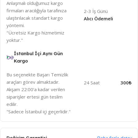
Anlaşmalı olduğumuz kargo
firmaları aracılığıyla tarafınıza
2-3 İş Günü
ulaştırılacak standart kargo
Alıcı Ödemeli
yöntemi.
"Ücretsiz Kargo hizmetimiz
yoktur."
İstanbul İçi Aynı Gün
Kargo
Bu seçenekte Başarı Temizlik
araçları görev almaktadır.
24 Saat
300₺
Akşam 22:00'a kadar verilen
siparişler ertesi gün teslim
edilir.
"Sadece İstanbul içi geçerlidir."
Değişim Garantisi
Daha fazla detay