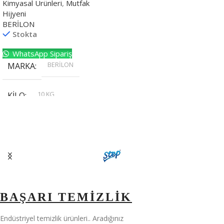
Kimyasal Ürünleri
,
Mutfak
Hijyeni
BERİLON
Stokta
WhatsApp Sipariş
BERİLON
MARKA
10 KG
KILO
,
20 KG
,
30 KG
,
5 KG
BAŞARI TEMİZLİK
Endüstriyel temizlik ürünleri.. Aradığınız