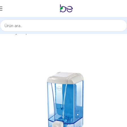
Ana Sayfa
Aparat Ürünleri
Sabunluk