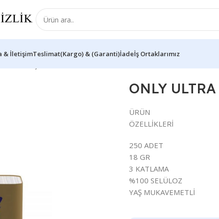
 & İletişim
Teslimat(Kargo) & (Garanti)İade
İş Ortaklarımız
ENSER PEÇETE
ONLY ULTRA
ÜRÜN
ÖZELLİKLERİ
250 ADET
18 GR
3 KATLAMA
%100 SELÜLOZ
YAŞ MUKAVEMETLİ