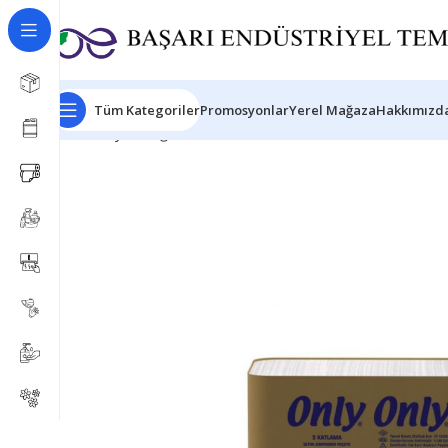
Tüm Kategoriler
Promosyonlar
Yerel Mağaza
Hakkımızda
Ana Sayfa
Kağıt Ürünleri
Z Katlama
ONLY ULTRA DISP