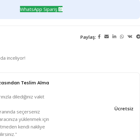
WhatsApp Sipariş
Paylaş:
da inceliyor!
zasından Teslim Alma
ınızla dilediğiniz vakit
Ücretsiz
ranında seçerseniz
racınıza yüklenmek için
betmeden kendi nakliye
irsiniz."