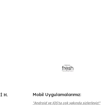
Mobil Uygulamalarımız:
 H.
"Android ve IOS'ta çok yakında sizlerleyiz!"