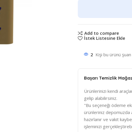
Add to compare
İstek Listesine Ekle
2
Kişi bu ürünü şuan 
Başarı Temizlik Mağa
Ürünlerinizi kendi araçlar
gelip alabilirsiniz.
"Bu seçeneği ödeme ek
ürünleriniz depomuzda a
hazırlanır ve vakit kay
işleminizi gerçekleştirebil