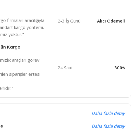
o firmaları aracılığıyla
2-3 İş Günü
Alıcı Ödemeli
 standart kargo yöntemi.
miz yoktur."
 Gün Kargo
izlik araçları görev
24 Saat
300₺
len siparişler ertesi
rlidir."
Daha fazla detay
ye
Daha fazla detay