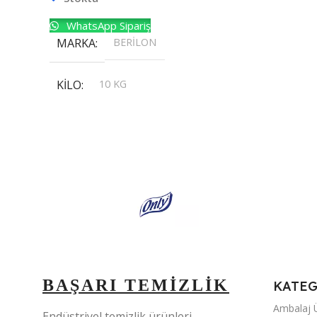
WhatsApp Sipariş
MARKA
BERİLON
KILO
10 KG
,
20 KG
,
30 KG
,
5 KG
BAŞARI TEMİZLİK
KATEG
Ambalaj Ü
Endüstriyel temizlik ürünleri..