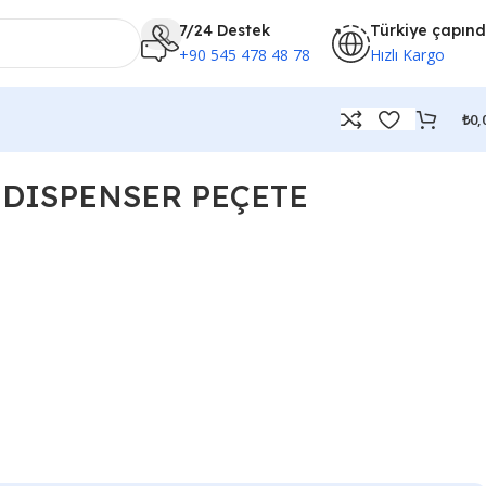
7/24 Destek
Türkiye çapın
+90 545 478 48 78
Hızlı Kargo
₺
0,
 DISPENSER PEÇETE