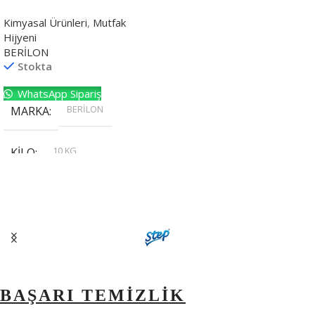
Kimyasal Ürünleri
,
Mutfak
Hijyeni
BERİLON
Stokta
WhatsApp Sipariş
BERİLON
MARKA
10 KG
KILO
,
20 KG
,
30 KG
,
5 KG
BAŞARI TEMİZLİK