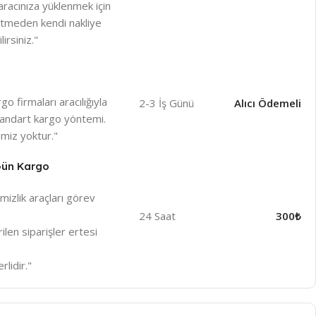
racınıza yüklenmek için
betmeden kendi nakliye
irsiniz."
o firmaları aracılığıyla
2-3 İş Günü
Alıcı Ödemeli
 standart kargo yöntemi.
miz yoktur."
 Gün Kargo
izlik araçları görev
24 Saat
300₺
len siparişler ertesi
rlidir."