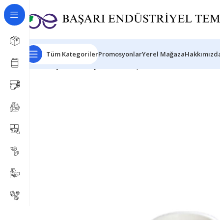
Tüm Kategoriler
Promosyonlar
Yerel Mağaza
Hakkımızda
Ana Sayfa
Ambalaj Ürünleri
Kaplar/Tabaklar
Natura Pa