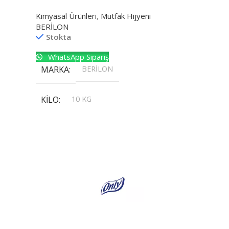
Kimyasal Ürünleri
,
Mutfak Hijyeni
BERİLON
Stokta
WhatsApp Sipariş
MARKA
BERİLON
KILO
10 KG
,
20 KG
,
30 KG
,
5 KG