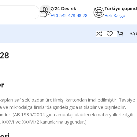
7/24 Destek
Türkiye çapın
+90 545 478 48 78
Hızlı Kargo
₺
0,
28
er
ları saf selülozdan üretilmiş kartondan imal edilmiştir. Tavsiye
da ve mikrodalga fırınlarda içindeki gıda ısıtılabilir ve pişirilebilir.
ndur. (AB 1935/2004 gıda ambalajı olabilecek materyallerle ilgili
 XXXVI ve XXXVI/2 kanunlarına uygundur.)
eri