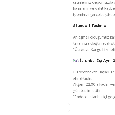
ürünleriniz depomuzda a
hazırlanır ve vakit kay
işleminizi gerçekleştirebil
Standart Teslimat
Anlaşmalı olduğumuz karg
tarafınıza ulaştırılacak
"Ücretsiz Kargo hizmeti
İstanbul İçi Aynı
Bu seçenekte Başarı Tem
almaktadır.
Akşam 22:00'a kadar veri
gün teslim edilir.
"Sadece İstanbul içi geçe