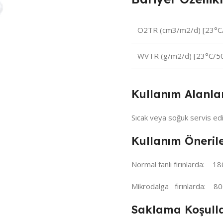
O2TR (cm3/m2/d) [23°
WVTR (g/m2/d) [23°C/
Kullanım Alanla
Sıcak veya soğuk servis edi
Kullanım Önerile
Normal fanlı fırınlarda: 18
Mikrodalga fırınlarda: 800
Saklama Koşulla