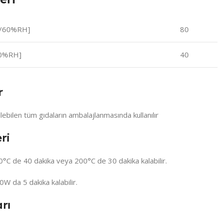
C/60%RH]
80
50%RH]
40
r
lebilen tüm gıdaların ambalajlanmasında kullanılır
ri
0°C de 40 dakika veya 200°C de 30 dakika kalabilir.
W da 5 dakika kalabilir.
rı