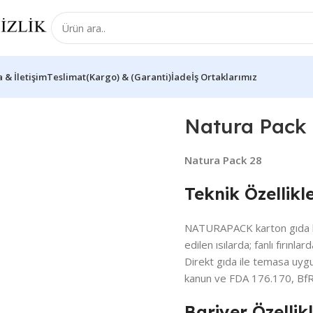
 & İletişim
Teslimat(Kargo) & (Garanti)İade
İş Ortaklarımız
ck 28
Natura Pack 
Natura Pack 28
Teknik Özellikl
NATURAPACK karton gıda kap
edilen ısılarda; fanlı fırınlar
Direkt gıda ile temasa uygu
kanun ve FDA 176.170, BfR
Bariyer Özellikl