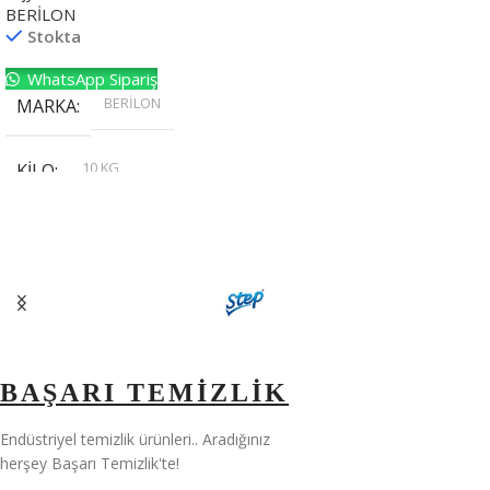
BERİLON
Stokta
WhatsApp Sipariş
BERİLON
MARKA
10 KG
KILO
,
20 KG
,
30 KG
,
5 KG
BAŞARI TEMİZLİK
Endüstriyel temizlik ürünleri.. Aradığınız
herşey Başarı Temizlik'te!