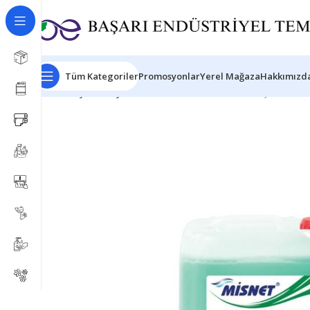
Tüm Kategoriler
Promosyonlar
Yerel Mağaza
Hakkımızda
Ana Sayfa
Kimyasal Ürünleri
Misnet Plus Bulaşık Makine