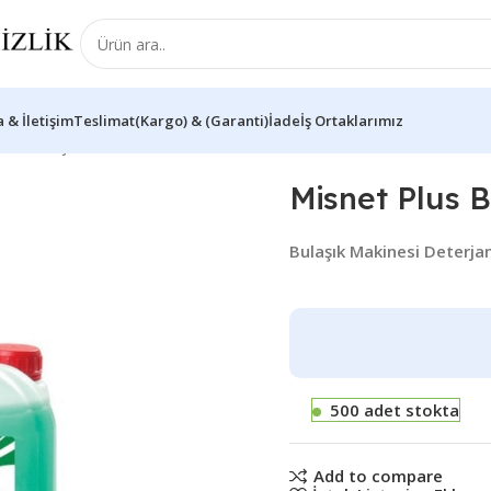
 & İletişim
Teslimat(Kargo) & (Garanti)İade
İş Ortaklarımız
si Deterjanı
Misnet Plus B
Bulaşık Makinesi Deterjan
500 adet stokta
Add to compare