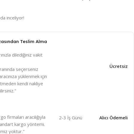
da inceliyor!
zasından Teslim Alma
ınızla dilediğiniz vakit
Ücretsiz
ranında seçerseniz
racınıza yüklenmek için
betmeden kendi nakliye
irsiniz."
o firmaları aracılığıyla
2-3 İş Günü
Alıcı Ödemeli
 standart kargo yöntemi.
miz yoktur."