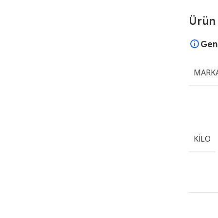
Ürün 
Gen
MARK
KILO