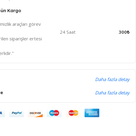
 Gün Kargo
izlik araçları görev
24 Saat
300₺
len siparişler ertesi
rlidir."
Daha fazla detay
ye
Daha fazla detay