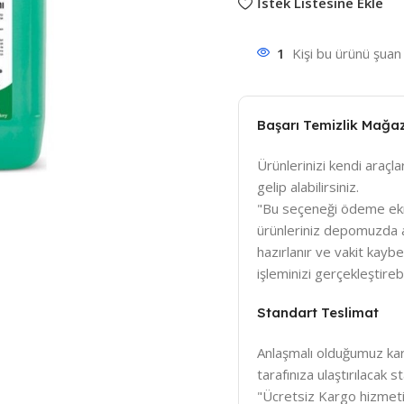
İstek Listesine Ekle
1
Kişi bu ürünü şuan 
Başarı Temizlik Mağa
Ürünlerinizi kendi araçlar
gelip alabilirsiniz.
"Bu seçeneği ödeme ek
ürünleriniz depomuzda a
hazırlanır ve vakit kay
işleminizi gerçekleştirebil
Standart Teslimat
Anlaşmalı olduğumuz karg
tarafınıza ulaştırılacak
"Ücretsiz Kargo hizmeti