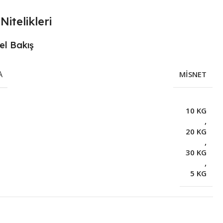
Nitelikleri
el Bakış
A
MİSNET
10 KG
,
20 KG
,
30 KG
,
5 KG