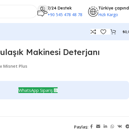
7/24 Destek
Türkiye çapın
+90 545 478 48 78
Hızlı Kargo
₺
0,
ulaşık Makinesi Deterjanı
ı Misnet Plus
WhatsApp Sipariş
Paylaş: