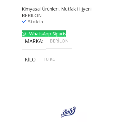
Kimyasal Ürünleri
,
Mutfak Hijyeni
BERİLON
Stokta
WhatsApp Sipariş
MARKA
BERİLON
KILO
10 KG
,
20 KG
,
30 KG
,
5 KG