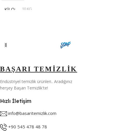
10 KG
KILO
,
20 KG
,
30 KG
,
5 KG
BAŞARI TEMİZLİK
Endüstriyel temizlik ürünleri.. Aradığınız
herşey Başarı Temizlik'te!
Hızlı İletişim
info@basaritemizlik.com
+90 545 478 48 78