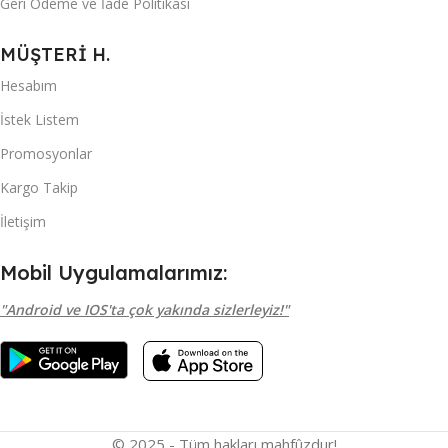
Geri Ödeme ve İade Politikası
MÜŞTERİ H.
Hesabım
İstek Listem
Promosyonlar
Kargo Takip
İletişim
Mobil Uygulamalarımız:
"Android ve IOS'ta çok yakında sizlerleyiz!"
© 2025 - Tüm hakları mahfûzdur!