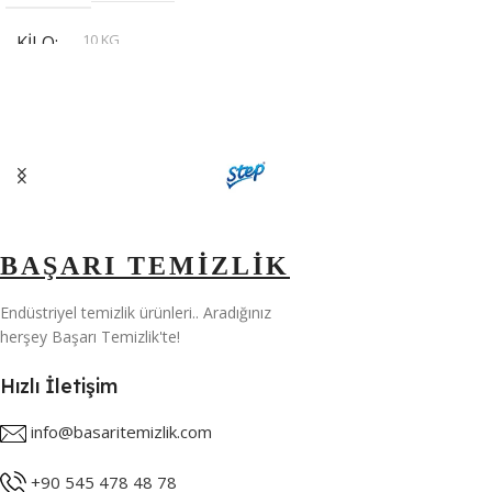
10 KG
KILO
,
20 KG
,
30 KG
,
5 KG
BAŞARI TEMİZLİK
Endüstriyel temizlik ürünleri.. Aradığınız
herşey Başarı Temizlik'te!
Hızlı İletişim
info@basaritemizlik.com
+90 545 478 48 78