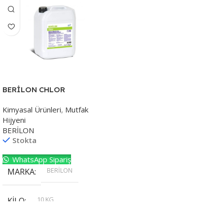
BERİLON CHLOR
Kimyasal Ürünleri
,
Mutfak
Hijyeni
BERİLON
Stokta
WhatsApp Sipariş
BERİLON
MARKA
10 KG
KILO
,
20 KG