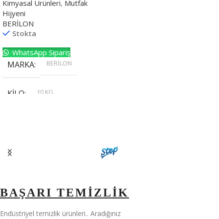
Kimyasal Ürünleri
,
Mutfak
Hijyeni
BERİLON
Stokta
WhatsApp Sipariş
BERİLON
MARKA
10 KG
KILO
,
20 KG
,
30 KG
,
5 KG
BAŞARI TEMİZLİK
Endüstriyel temizlik ürünleri.. Aradığınız