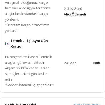
Anlaşmalı olduğumuz kargo
firmaları aracılığıyla tarafınıza
2-3 İş Günü
ulaştırılacak standart kargo
Alıcı Ödemeli
yöntemi.
"Ücretsiz Kargo hizmetimiz
yoktur."
İstanbul İçi Aynı Gün
Kargo
Bu seçenekte Başarı Temizlik
araçları görev almaktadır.
24 Saat
300₺
Akşam 22:00'a kadar verilen
siparişler ertesi gün teslim
edilir.
"Sadece İstanbul içi geçerlidir."
Değişim Garantisi
Daha fazla detay