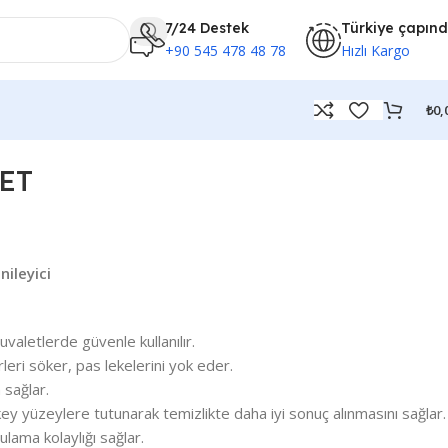
7/24 Destek
Türkiye çapın
+90 545 478 48 78
Hızlı Kargo
₺
0,
ET
nileyici
uvaletlerde güvenle kullanılır.
irleri söker, pas lekelerini yok eder.
 sağlar.
y yüzeylere tutunarak temizlikte daha iyi sonuç alınmasını sağlar.
ulama kolaylığı sağlar.