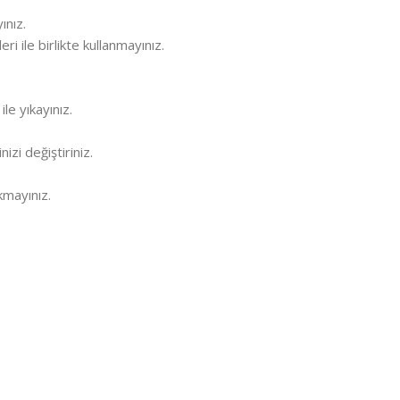
ınız.
i ile birlikte kullanmayınız.
le yıkayınız.
izi değiştiriniz.
kmayınız.