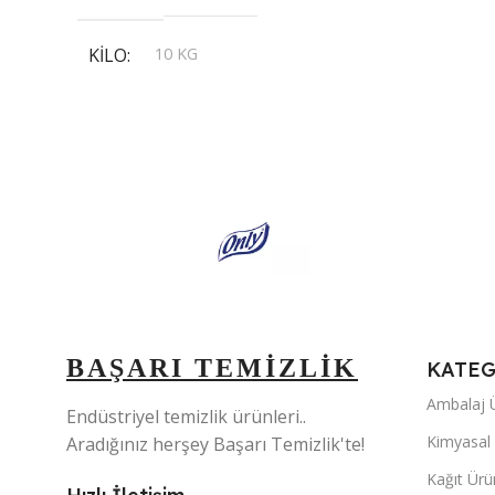
KILO
10 KG
,
20 KG
,
30 KG
,
5 KG
BAŞARI TEMİZLİK
KATEG
Ambalaj Ü
Endüstriyel temizlik ürünleri..
Kimyasal 
Aradığınız herşey Başarı Temizlik'te!
Kağıt Ürü