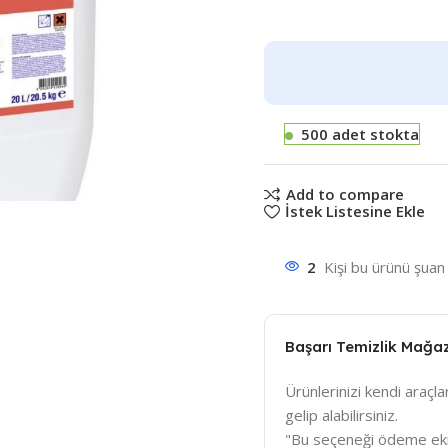
500 adet stokta
Add to compare
İstek Listesine Ekle
2
Kişi bu ürünü şuan 
Başarı Temizlik Mağa
Ürünlerinizi kendi araçlar
gelip alabilirsiniz.
"Bu seçeneği ödeme ek