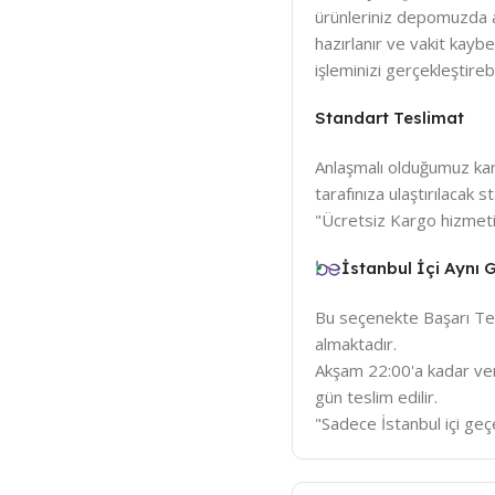
ürünleriniz depomuzda a
hazırlanır ve vakit kay
işleminizi gerçekleştirebil
Standart Teslimat
Anlaşmalı olduğumuz karg
tarafınıza ulaştırılacak
"Ücretsiz Kargo hizmeti
İstanbul İçi Aynı
Bu seçenekte Başarı Tem
almaktadır.
Akşam 22:00'a kadar veri
gün teslim edilir.
"Sadece İstanbul içi geçe