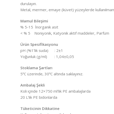
durulayın.
Metal, mermer, emaye (küvet) yüzeylerde kullanılmama
Mamul Bileşimi
% 5-15 İnorganik asit
< % 5 Noniyonik, Katyonik aktif maddeler, Parfüm
Ürün Spesifikasyonu
pH (%1’lik suda) : 2±1
Yoğunluk (g/ml) : 1,04±0,05
Stoklama Şartları
5ºC üzerinde, 30ºC altında saklayınız.
Ambalaj Şekli
Koli içinde 12×750 ml’lik PE ambalajlarda
20 L’lik PE bidonlarda
Tüketicinin Dikkatine