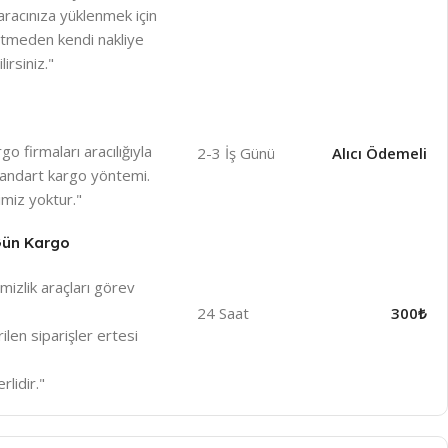
racınıza yüklenmek için
betmeden kendi nakliye
irsiniz."
o firmaları aracılığıyla
2-3 İş Günü
Alıcı Ödemeli
 standart kargo yöntemi.
miz yoktur."
 Gün Kargo
izlik araçları görev
24 Saat
300₺
len siparişler ertesi
rlidir."