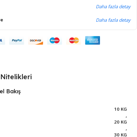
Daha fazla detay
ye
Daha fazla detay
Nitelikleri
el Bakış
10 KG
,
20 KG
,
30 KG