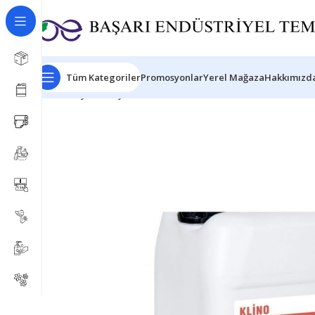
Tüm Kategoriler
Promosyonlar
Yerel Mağaza
Hakkımızda
Ana Sayfa
Kimyasal Ürünleri
Bina Bakımı
KLİNO KLOZ