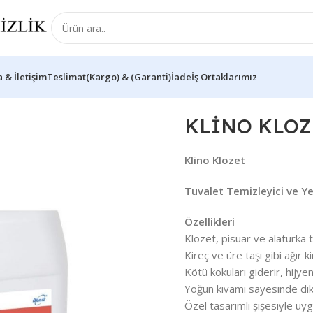
 & İletişim
Teslimat(Kargo) & (Garanti)İade
İş Ortaklarımız
ET
KLİNO KLOZ
Klino Klozet
Tuvalet Temizleyici ve Ye
Özellikleri
Klozet, pisuar ve alaturka t
Kireç ve üre taşı gibi ağır k
Kötü kokuları giderir, hijyen
Yoğun kıvamı sayesinde dike
Özel tasarımlı şişesiyle uyg