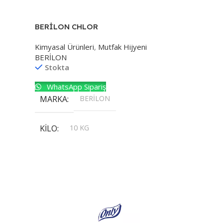
BERİLON CHLOR
Kimyasal Ürünleri
,
Mutfak Hijyeni
BERİLON
Stokta
WhatsApp Sipariş
MARKA
BERİLON
KILO
10 KG
,
20 KG
,
30 KG
,
5 KG