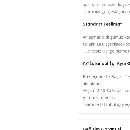
hazırlanır ve vakit kay
işleminizi gerçekleştirebil
Standart Teslimat
Anlaşmalı olduğumuz karg
tarafınıza ulaştırılacak
"Ücretsiz Kargo hizmeti
İstanbul İçi Aynı
Bu seçenekte Başarı Tem
almaktadır.
Akşam 22:00'a kadar veri
gün teslim edilir.
"Sadece İstanbul içi geçe
Değişim Garantisi