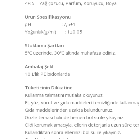
<%5 Yağ çözücü, Parfüm, Koruyucu, Boya
Ürün Spesifikasyonu
pH :7,5±1
Yoğunluk(g/ml) : 1±0,05
Stoklama Şartları
5ºC üzerinde, 30ºC altında muhafaza ediniz.
Ambalaj Şekli
10 L’lik PE bidonlarda
Tüketicinin Dikkatine
Kullanma talimatını mutlaka okuyunuz.
El, yüz, vücut ve gıda maddeleri temizliğinde kullanmay
Gıda maddelerinden uzakta bulundurunuz.
Gözle teması halinde hemen bol su ile yıkayınız.
Cildi korumak amacıyla, ellerin deterjanla uzun süre te
Kullandıktan sonra ellerinizi bol su ile yıkayınız.