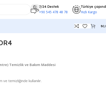
7/24 Destek
Türkiye çapın
+90 545 478 48 78
Hızlı Kargo
₺
0,
 DR4
santre) Temizlik ve Bakım Maddesi
m ve temizliğinde kullanılır.