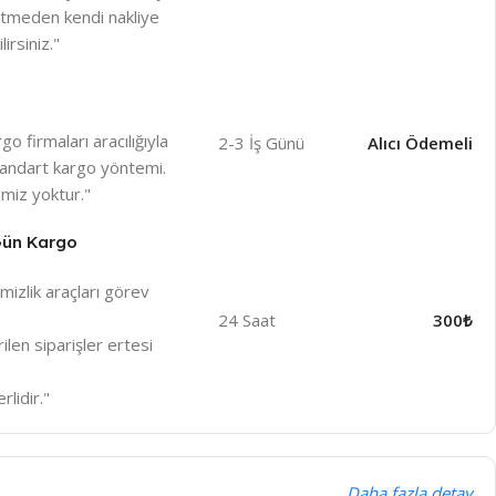
betmeden kendi nakliye
irsiniz."
o firmaları aracılığıyla
2-3 İş Günü
Alıcı Ödemeli
 standart kargo yöntemi.
miz yoktur."
 Gün Kargo
izlik araçları görev
24 Saat
300₺
len siparişler ertesi
rlidir."
Daha fazla detay