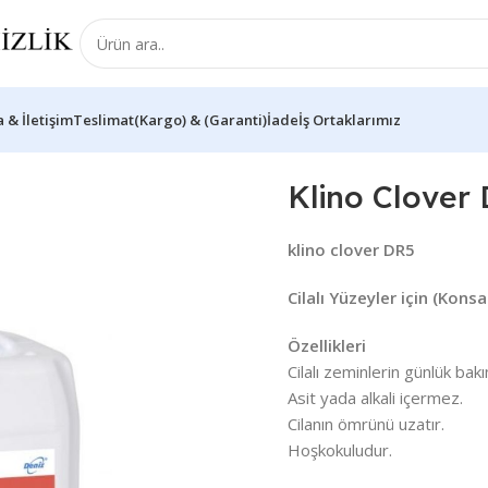
 & İletişim
Teslimat(Kargo) & (Garanti)İade
İş Ortaklarımız
Klino Clover DR4
Klino Clover
klino clover DR5
Cilalı Yüzeyler için (Kon
Özellikleri
Cilalı zeminlerin günlük bakı
Asit yada alkali içermez.
Cilanın ömrünü uzatır.
Hoşkokuludur.