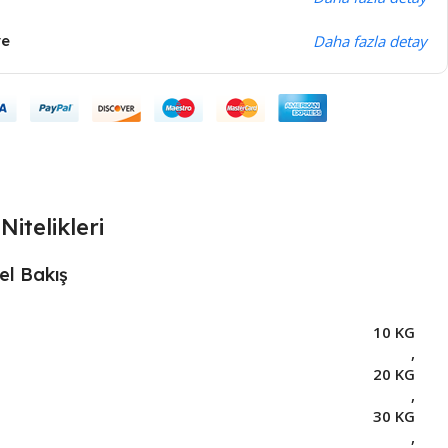
ye
Daha fazla detay
Nitelikleri
el Bakış
10 KG
,
20 KG
,
30 KG
,