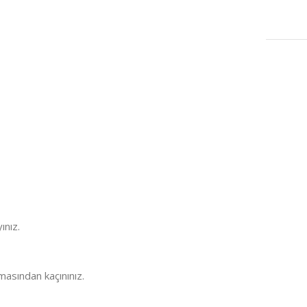
ınız.
masından kaçınınız.