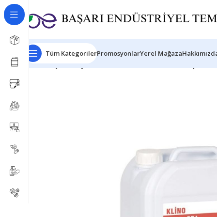
Tüm Kategoriler
Promosyonlar
Yerel Mağaza
Hakkımızda
Ana Sayfa
Kimyasal Ürünleri
Clover Roomcare System