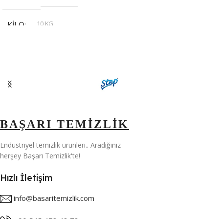
10 KG
KILO
,
20 KG
,
30 KG
,
5 KG
BAŞARI TEMİZLİK
Endüstriyel temizlik ürünleri.. Aradığınız
herşey Başarı Temizlik'te!
Hızlı İletişim
info@basaritemizlik.com