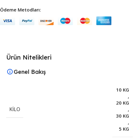
Ödeme Metodları:
Ürün Nitelikleri
Genel Bakış
10 KG
,
20 KG
KILO
,
30 KG
,
5 KG