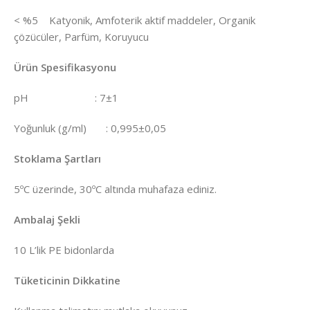
< %5 Katyonik, Amfoterik aktif maddeler, Organik
çözücüler, Parfüm, Koruyucu
Ürün Spesifikasyonu
pH : 7±1
Yoğunluk (g/ml) : 0,995±0,05
Stoklama Şartları
5ºC üzerinde, 30ºC altında muhafaza ediniz.
Ambalaj Şekli
10 L’lik PE bidonlarda
Tüketicinin Dikkatine