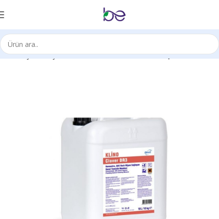
Ana Sayfa
Kimyasal Ürünleri
Clover Roomcare System