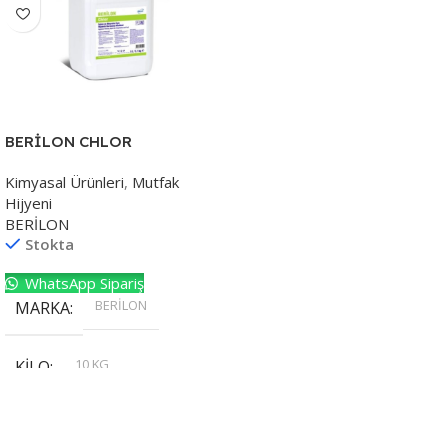
BERİLON CHLOR
Kimyasal Ürünleri
,
Mutfak
Hijyeni
BERİLON
Stokta
WhatsApp Sipariş
BERİLON
MARKA
10 KG
KILO
,
20 KG
,
30 KG