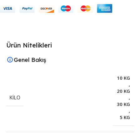
Ürün Nitelikleri
Genel Bakış
10 KG
,
20 KG
KILO
,
30 KG
,
5 KG