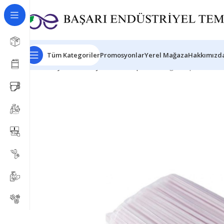
Tüm Kategoriler
Promosyonlar
Yerel Mağaza
Hakkımızda
Ana Sayfa
Ambalaj Ürünleri
Pipetler
Kağıtlı Pipet