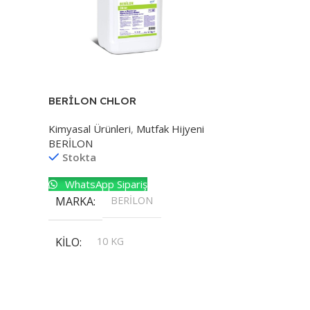
BERİLON CHLOR
Kimyasal Ürünleri
,
Mutfak Hijyeni
BERİLON
Stokta
WhatsApp Sipariş
MARKA
BERİLON
KILO
10 KG
,
20 KG
,
30 KG
,