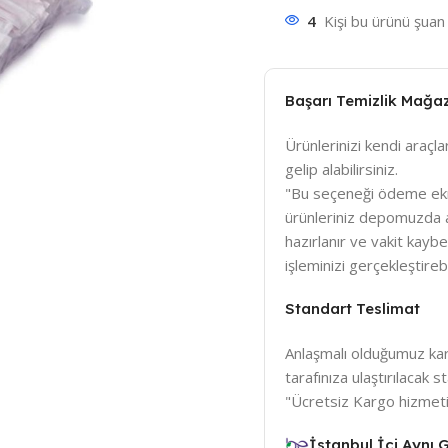
4
Kişi bu ürünü şuan 
Başarı Temizlik Mağa
Ürünlerinizi kendi araçlar
gelip alabilirsiniz.
"Bu seçeneği ödeme ek
ürünleriniz depomuzda a
hazırlanır ve vakit kay
işleminizi gerçekleştirebil
Standart Teslimat
Anlaşmalı olduğumuz karg
tarafınıza ulaştırılacak
"Ücretsiz Kargo hizmeti
İstanbul İçi Aynı