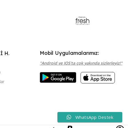
Mobil Uygulamalarımız:
 H.
"Android ve IOS'ta çok yakında sizlerleyiz!"
m
ar
p
WhatsApp Destek