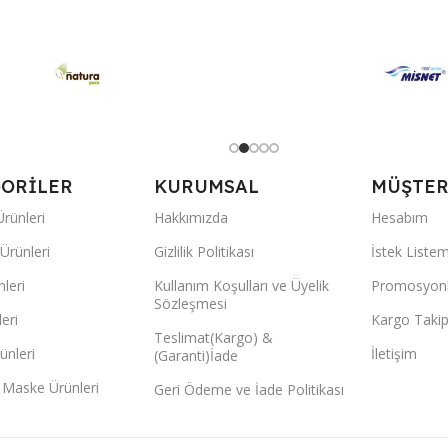
ORİLER
KURUMSAL
MÜŞTERİ
rünleri
Hakkımızda
Hesabım
Ürünleri
Gizlilik Politikası
İstek Liste
nleri
Kullanım Koşulları ve Üyelik
Promosyonl
Sözleşmesi
eri
Kargo Taki
Teslimat(Kargo) &
ünleri
İletişim
(Garanti)İade
 Maske Ürünleri
Geri Ödeme ve İade Politikası