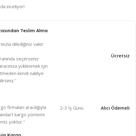
da inceliyor!
zasından Teslim Alma
ınızla dilediğiniz vakit
Ücretsiz
ranında seçerseniz
racınıza yüklenmek için
betmeden kendi nakliye
irsiniz."
o firmaları aracılığıyla
2-3 İş Günü
Alıcı Ödemeli
 standart kargo yöntemi.
miz yoktur."
 Gün Kargo