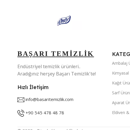
5 KG
BAŞARI TEMİZLİK
KATEG
Ambalaj Ü
Endüstriyel temizlik ürünleri..
Kimyasal 
Aradığınız herşey Başarı Temizlik'te!
Kağıt Ürü
Hızlı İletişim
Sarf Ürünl
info@basaritemizlik.com
Aparat Ür
+90 545 478 48 78
Eldiven &