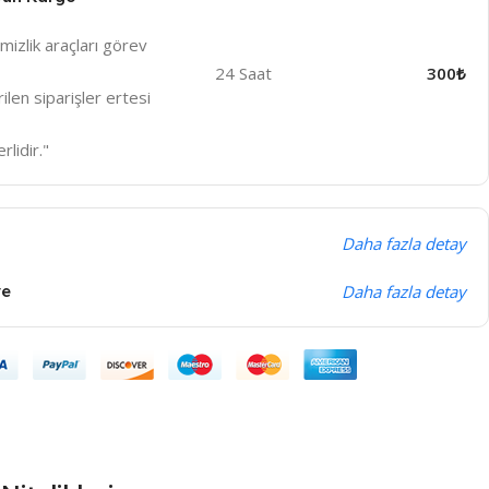
izlik araçları görev
24 Saat
300₺
len siparişler ertesi
rlidir."
Daha fazla detay
ye
Daha fazla detay