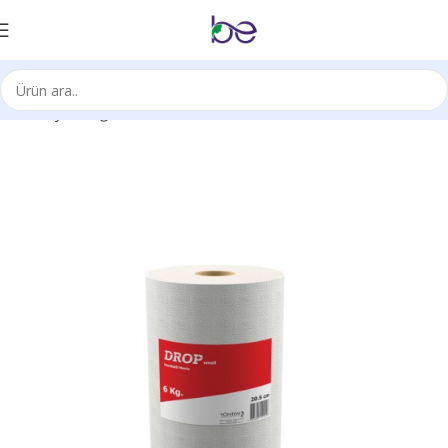
Ana Sayfa
Kağıt Ürünleri
Fotoselli/Hareketli