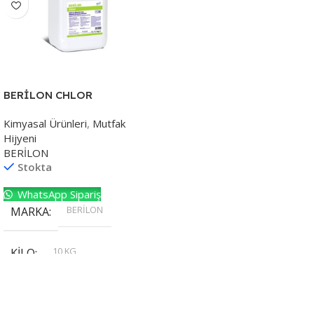
BERİLON CHLOR
Kimyasal Ürünleri
,
Mutfak
Hijyeni
BERİLON
Stokta
WhatsApp Sipariş
BERİLON
MARKA
10 KG
KILO
,
20 KG
,
30 KG
,