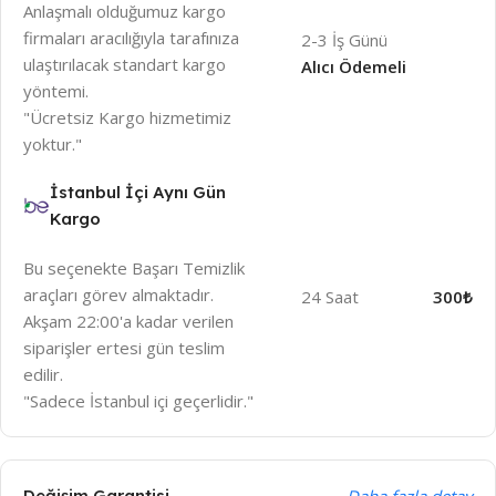
Anlaşmalı olduğumuz kargo
firmaları aracılığıyla tarafınıza
2-3 İş Günü
ulaştırılacak standart kargo
Alıcı Ödemeli
yöntemi.
"Ücretsiz Kargo hizmetimiz
yoktur."
İstanbul İçi Aynı Gün
Kargo
Bu seçenekte Başarı Temizlik
araçları görev almaktadır.
24 Saat
300₺
Akşam 22:00'a kadar verilen
siparişler ertesi gün teslim
edilir.
"Sadece İstanbul içi geçerlidir."
Değişim Garantisi
Daha fazla detay