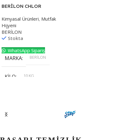
BERİLON CHLOR
Kimyasal Ürünleri
,
Mutfak
Hijyeni
BERİLON
Stokta
WhatsApp Sipariş
BERİLON
MARKA
10 KG
KILO
,
20 KG
,
30 KG
,
5 KG