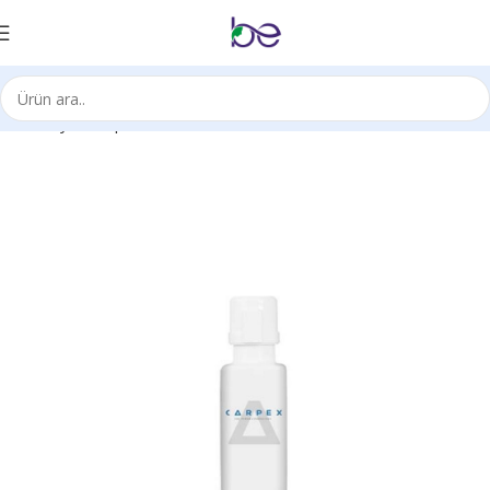
Ana Sayfa
Carpex Koku Ürünleri
Kokular