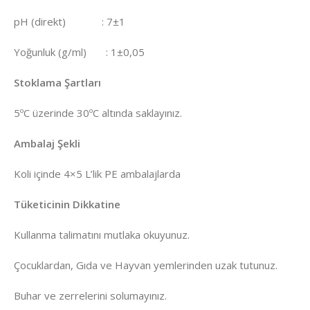
pH (direkt) : 7±1
Yoğunluk (g/ml) : 1±0,05
Stoklama Şartları
5ºC üzerinde 30ºC altında saklayınız.
Ambalaj Şekli
Koli içinde 4×5 L’lik PE ambalajlarda
Tüketicinin Dikkatine
Kullanma talimatını mutlaka okuyunuz.
Çocuklardan, Gıda ve Hayvan yemlerinden uzak tutunuz.
Buhar ve zerrelerini solumayınız.