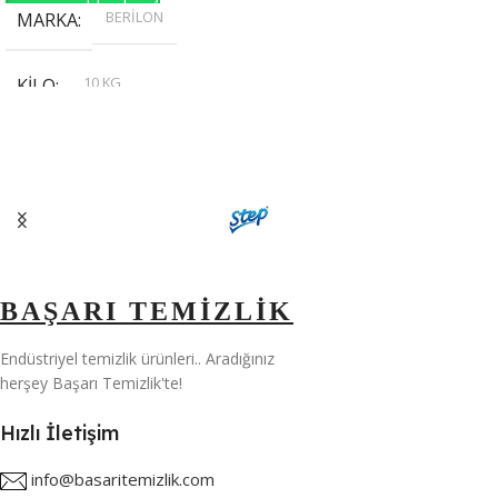
BERİLON
MARKA
10 KG
KILO
,
20 KG
,
30 KG
,
5 KG
BAŞARI TEMİZLİK
Endüstriyel temizlik ürünleri.. Aradığınız
herşey Başarı Temizlik'te!
Hızlı İletişim
info@basaritemizlik.com