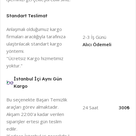
Standart Teslimat
Anlaşmalı olduğumuz kargo
firmaları aracılığıyla tarafınıza
2-3 İş Günü
ulaştırılacak standart kargo
Alıcı Ödemeli
yöntemi.
"Ücretsiz Kargo hizmetimiz
yoktur."
İstanbul İçi Aynı Gün
Kargo
Bu seçenekte Başarı Temizlik
araçları görev almaktadır.
24 Saat
300₺
Akşam 22:00'a kadar verilen
siparişler ertesi gün teslim
edilir.
"Sadece İstanbul içi geçerlidir."