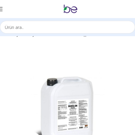
Ana Sayfa
Kimyasal Ürünleri
Mutfak Hijyeni