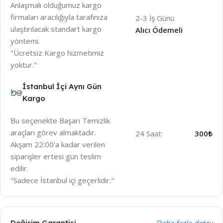
Anlaşmalı olduğumuz kargo
firmaları aracılığıyla tarafınıza
2-3 İş Günü
ulaştırılacak standart kargo
Alıcı Ödemeli
yöntemi.
"Ücretsiz Kargo hizmetimiz
yoktur."
İstanbul İçi Aynı Gün
Kargo
Bu seçenekte Başarı Temizlik
araçları görev almaktadır.
24 Saat
300₺
Akşam 22:00'a kadar verilen
siparişler ertesi gün teslim
edilir.
"Sadece İstanbul içi geçerlidir."
Değişim Garantisi
Daha fazla detay