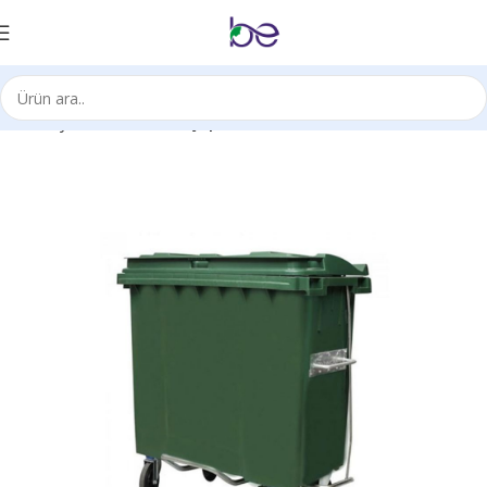
Ana Sayfa
Sarf Ürünleri
Çöp Kovaları