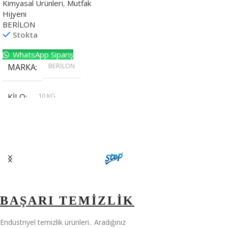
Kimyasal Ürünleri
,
Mutfak
Hijyeni
BERİLON
Stokta
WhatsApp Sipariş
BERİLON
MARKA
10 KG
KILO
,
20 KG
,
30 KG
,
5 KG
BAŞARI TEMİZLİK
Endüstriyel temizlik ürünleri.. Aradığınız