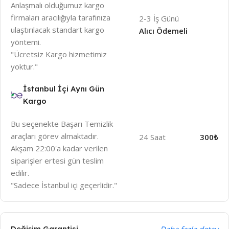
Anlaşmalı olduğumuz kargo
firmaları aracılığıyla tarafınıza
2-3 İş Günü
ulaştırılacak standart kargo
Alıcı Ödemeli
yöntemi.
"Ücretsiz Kargo hizmetimiz
yoktur."
İstanbul İçi Aynı Gün
Kargo
Bu seçenekte Başarı Temizlik
araçları görev almaktadır.
24 Saat
300₺
Akşam 22:00'a kadar verilen
siparişler ertesi gün teslim
edilir.
"Sadece İstanbul içi geçerlidir."
Değişim Garantisi
Daha fazla detay