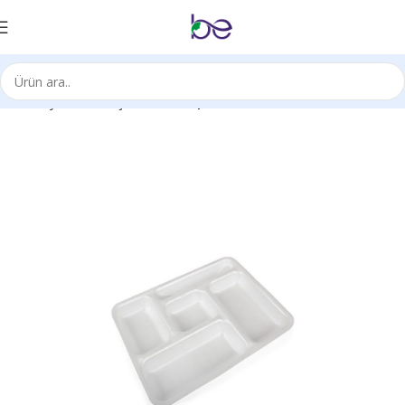
Ana Sayfa
Ambalaj Ürünleri
Kaplar/Tabaklar