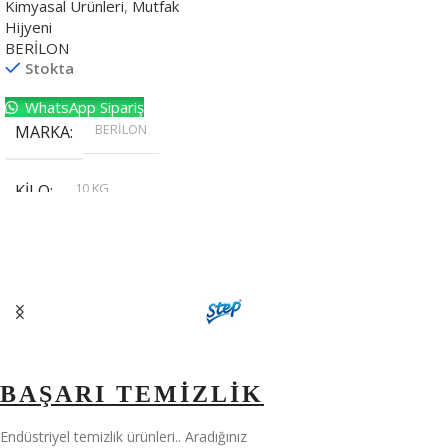
Kimyasal Ürünleri
,
Mutfak
Hijyeni
BERİLON
Stokta
WhatsApp Sipariş
BERİLON
MARKA
10 KG
KILO
,
20 KG
,
30 KG
,
5 KG
BAŞARI TEMİZLİK
Endüstriyel temizlik ürünleri.. Aradığınız